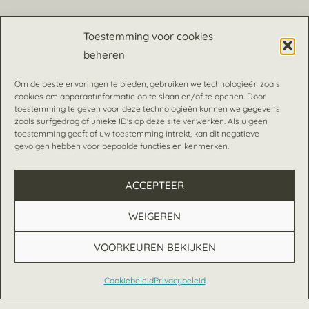
Toestemming voor cookies
beheren
Om de beste ervaringen te bieden, gebruiken we technologieën zoals
NEEM CONTACT MET
cookies om apparaatinformatie op te slaan en/of te openen. Door
toestemming te geven voor deze technologieën kunnen we gegevens
ONS OP
zoals surfgedrag of unieke ID's op deze site verwerken. Als u geen
+31 (0) 10 3 02 07 00
toestemming geeft of uw toestemming intrekt, kan dit negatieve
gevolgen hebben voor bepaalde functies en kenmerken.
KLIK HIER OM ONS TE
E-MAILEN
ACCEPTEER
WEIGEREN
VOORKEUREN BEKIJKEN
Cookiebeleid
Privacybeleid
Nederlands