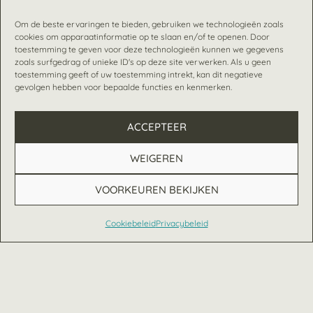
Om de beste ervaringen te bieden, gebruiken we technologieën zoals
cookies om apparaatinformatie op te slaan en/of te openen. Door
toestemming te geven voor deze technologieën kunnen we gegevens
zoals surfgedrag of unieke ID's op deze site verwerken. Als u geen
toestemming geeft of uw toestemming intrekt, kan dit negatieve
gevolgen hebben voor bepaalde functies en kenmerken.
ACCEPTEER
WEIGEREN
VOORKEUREN BEKIJKEN
Cookiebeleid
Privacybeleid
Nederlands