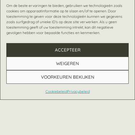
Om de beste ervaringen te bieden, gebruiken we technologieën zoals
cookies om apparaatinformatie op te slaan en/of te openen. Door
toestemming te geven voor deze technologieën kunnen we gegevens
zoals surfgedrag of unieke ID's op deze site verwerken. Als u geen
toestemming geeft of uw toestemming intrekt, kan dit negatieve
gevolgen hebben voor bepaalde functies en kenmerken.
ACCEPTEER
WEIGEREN
VOORKEUREN BEKIJKEN
Cookiebeleid
Privacybeleid
Nederlands