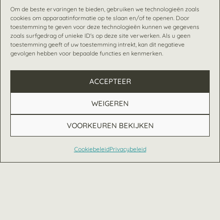
Om de beste ervaringen te bieden, gebruiken we technologieën zoals
cookies om apparaatinformatie op te slaan en/of te openen. Door
toestemming te geven voor deze technologieën kunnen we gegevens
zoals surfgedrag of unieke ID's op deze site verwerken. Als u geen
toestemming geeft of uw toestemming intrekt, kan dit negatieve
gevolgen hebben voor bepaalde functies en kenmerken.
ACCEPTEER
WEIGEREN
VOORKEUREN BEKIJKEN
Cookiebeleid
Privacybeleid
Nederlands