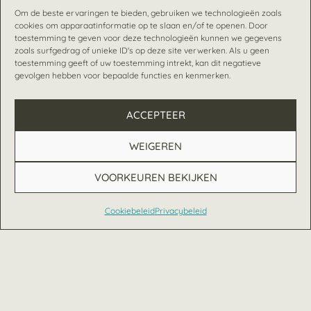
Om de beste ervaringen te bieden, gebruiken we technologieën zoals
cookies om apparaatinformatie op te slaan en/of te openen. Door
toestemming te geven voor deze technologieën kunnen we gegevens
zoals surfgedrag of unieke ID's op deze site verwerken. Als u geen
toestemming geeft of uw toestemming intrekt, kan dit negatieve
gevolgen hebben voor bepaalde functies en kenmerken.
ACCEPTEER
WEIGEREN
VOORKEUREN BEKIJKEN
Cookiebeleid
Privacybeleid
Nederlands