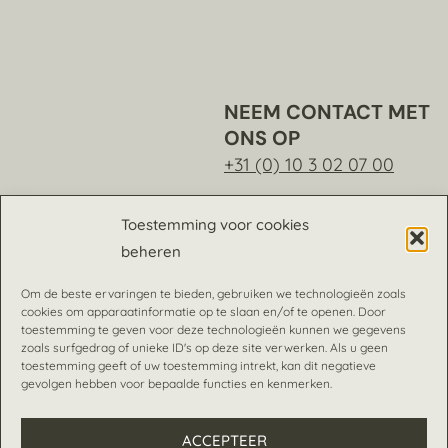
NEEM CONTACT MET
ONS OP
+31 (0) 10 3 02 07 00
KLIK HIER OM ONS TE
Toestemming voor cookies
E-MAILEN
beheren
Om de beste ervaringen te bieden, gebruiken we technologieën zoals
cookies om apparaatinformatie op te slaan en/of te openen. Door
toestemming te geven voor deze technologieën kunnen we gegevens
zoals surfgedrag of unieke ID's op deze site verwerken. Als u geen
toestemming geeft of uw toestemming intrekt, kan dit negatieve
gevolgen hebben voor bepaalde functies en kenmerken.
ACCEPTEER